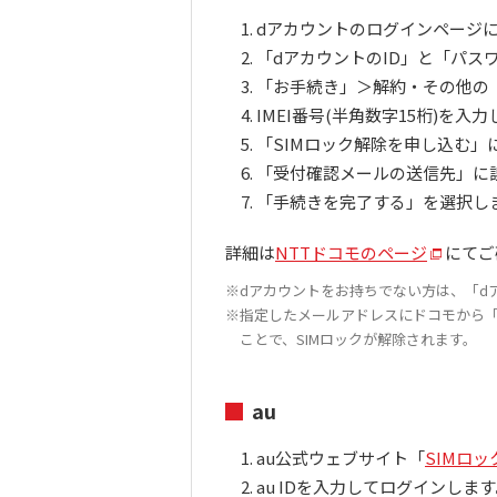
dアカウントのログインページ
「dアカウントのID」と「パス
「お手続き」＞解約・その他の
IMEI番号(半角数字15桁)を入
「SIMロック解除を申し込む
「受付確認メールの送信先」に
「手続きを完了する」を選択し
詳細は
NTTドコモのページ
にてご
※dアカウントをお持ちでない方は、「d
※指定したメールアドレスにドコモから「
ことで、SIMロックが解除されます。
au
au公式ウェブサイト「
SIMロ
au IDを入力してログインしま