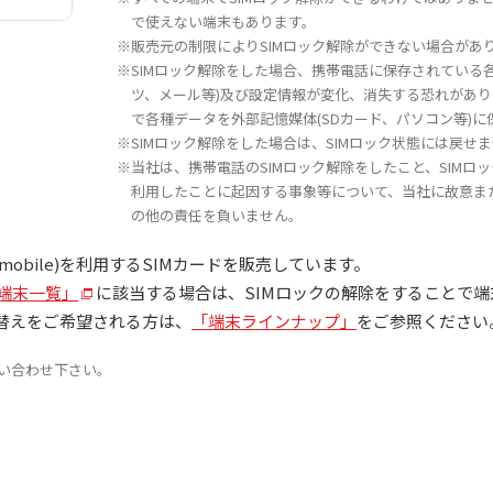
で使えない端末もあります。
※販売元の制限によりSIMロック解除ができない場合があ
※SIMロック解除をした場合、携帯電話に保存されている
ツ、メール等)及び設定情報が変化、消失する恐れがあり
で各種データを外部記憶媒体(SDカード、パソコン等)
※SIMロック解除をした場合は、SIMロック状態には戻せ
※当社は、携帯電話のSIMロック解除をしたこと、SIMロ
利用したことに起因する事象等について、当社に故意ま
の他の責任を負いません。
mobile)を利用するSIMカードを販売しています。
認端末一覧」
に該当する場合は、SIMロックの解除をすることで
替えをご希望される方は、
「端末ラインナップ」
をご参照ください
い合わせ下さい。